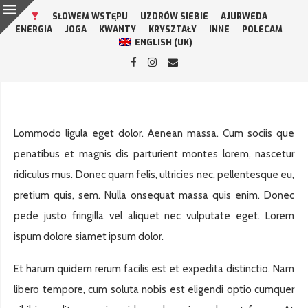
SŁOWEM WSTĘPU
UZDRÓW SIEBIE
AJURWEDA
ENERGIA
JOGA
KWANTY
KRYSZTAŁY
INNE
POLECAM
ENGLISH (UK)
Lommodo ligula eget dolor. Aenean massa. Cum sociis que
penatibus et magnis dis parturient montes lorem, nascetur
ridiculus mus. Donec quam felis, ultricies nec, pellentesque eu,
pretium quis, sem. Nulla onsequat massa quis enim. Donec
pede justo fringilla vel aliquet nec vulputate eget. Lorem
ispum dolore siamet ipsum dolor.
Et harum quidem rerum facilis est et expedita distinctio. Nam
libero tempore, cum soluta nobis est eligendi optio cumquer