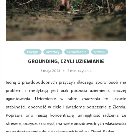
Energia
Kryształy
Samodbanie
Słownik
GROUNDING, CZYLI UZIEMIANIE
6 maja 2023
2 min. czytania
Jedną z prawdopodobnych przyczyn dlaczego sporo osób ma
problem z medytacją jest brak poczucia uziemienia, inaczej
ugruntowania. Uziemienie w takim znaczeniu to uczucie
stabilności, obecność w ciele i świadome połączenie z Ziemią.
Poprawia ono naszą koncentrację, umiejętność radzenia ze
stresem, oczyszcza umysł, ma wiele prozdrowotnych właściwości
przez dostarczenie do ciała ujemnych jonów z Ziemi. Sądzę, …