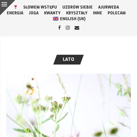
SŁOWEM WSTĘPU
UZDRÓW SIEBIE
AJURWEDA
ENERGIA
JOGA
KWANTY
KRYSZTAŁY
INNE
POLECAM
ENGLISH (UK)
LATO