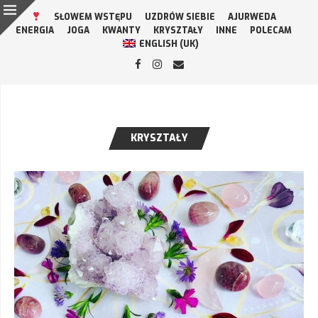
SŁOWEM WSTĘPU
UZDRÓW SIEBIE
AJURWEDA
ENERGIA
JOGA
KWANTY
KRYSZTAŁY
INNE
POLECAM
ENGLISH (UK)
KRYSZTAŁY