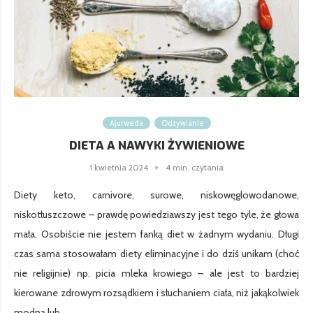
Ajurweda
Odżywianie
DIETA A NAWYKI ŻYWIENIOWE
1 kwietnia 2024
4 min. czytania
Diety keto, carnivore, surowe, niskowęglowodanowe,
niskotłuszczowe – prawdę powiedziawszy jest tego tyle, że głowa
mała. Osobiście nie jestem fanką diet w żadnym wydaniu. Długi
czas sama stosowałam diety eliminacyjne i do dziś unikam (choć
nie religijnie) np. picia mleka krowiego – ale jest to bardziej
kierowane zdrowym rozsądkiem i słuchaniem ciała, niż jakąkolwiek
modną lub …