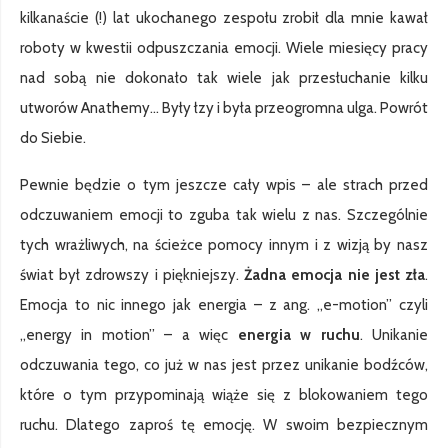
kilkanaście (!) lat ukochanego zespołu zrobił dla mnie kawał
roboty w kwestii odpuszczania emocji. Wiele miesięcy pracy
nad sobą nie dokonało tak wiele jak przesłuchanie kilku
utworów Anathemy… Były łzy i była przeogromna ulga. Powrót
do Siebie.
Pewnie będzie o tym jeszcze cały wpis – ale strach przed
odczuwaniem emocji to zguba tak wielu z nas. Szczególnie
tych wrażliwych, na ścieżce pomocy innym i z wizją by nasz
świat był zdrowszy i piękniejszy.
Żadna emocja nie jest zła
.
Emocja to nic innego jak energia – z ang. „e-motion” czyli
„energy in motion” – a więc
energia w ruchu
. Unikanie
odczuwania tego, co już w nas jest przez unikanie bodźców,
które o tym przypominają wiąże się z blokowaniem tego
ruchu. Dlatego zaproś tę emocję. W swoim bezpiecznym