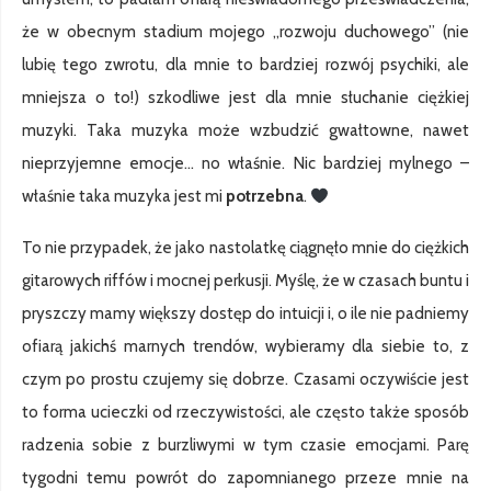
że w obecnym stadium mojego „rozwoju duchowego” (nie
lubię tego zwrotu, dla mnie to bardziej rozwój psychiki, ale
mniejsza o to!) szkodliwe jest dla mnie słuchanie ciężkiej
muzyki. Taka muzyka może wzbudzić gwałtowne, nawet
nieprzyjemne emocje… no właśnie. Nic bardziej mylnego –
właśnie taka muzyka jest mi
potrzebna
.
To nie przypadek, że jako nastolatkę ciągnęło mnie do ciężkich
gitarowych riffów i mocnej perkusji. Myślę, że w czasach buntu i
pryszczy mamy większy dostęp do intuicji i, o ile nie padniemy
ofiarą jakichś marnych trendów, wybieramy dla siebie to, z
czym po prostu czujemy się dobrze. Czasami oczywiście jest
to forma ucieczki od rzeczywistości, ale często także sposób
radzenia sobie z burzliwymi w tym czasie emocjami. Parę
tygodni temu powrót do zapomnianego przeze mnie na