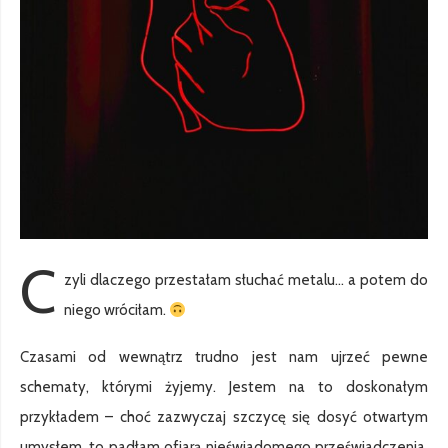
C
zyli dlaczego przestałam słuchać metalu… a potem do
niego wróciłam.
Czasami od wewnątrz trudno jest nam ujrzeć pewne
schematy, którymi żyjemy. Jestem na to doskonałym
przykładem – choć zazwyczaj szczycę się dosyć otwartym
umysłem, to padłam ofiarą nieświadomego przeświadczenia,