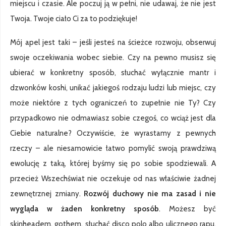
miejscu i czasie. Ale poczuj ją w pełni, nie udawaj, że nie jest
Twoja. Twoje ciało Ci za to podziękuje!
Mój apel jest taki – jeśli jesteś na ścieżce rozwoju, obserwuj
swoje oczekiwania wobec siebie. Czy na pewno musisz się
ubierać w konkretny sposób, słuchać wyłącznie mantr i
dzwonków koshi, unikać jakiegoś rodzaju ludzi lub miejsc, czy
może niektóre z tych ograniczeń to zupełnie nie Ty? Czy
przypadkowo nie odmawiasz sobie czegoś, co wciąż jest dla
Ciebie naturalne? Oczywiście, że wyrastamy z pewnych
rzeczy – ale niesamowicie łatwo pomylić swoją prawdziwą
ewolucję z taką, której byśmy się po sobie spodziewali. A
przecież Wszechświat nie oczekuje od nas właściwie żadnej
zewnętrznej zmiany.
Rozwój duchowy nie ma zasad i nie
wygląda w żaden konkretny sposób
. Możesz być
skinheadem, gothem, słuchać disco polo albo ulicznego rapu,