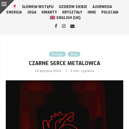
SŁOWEM WSTĘPU
UZDRÓW SIEBIE
AJURWEDA
ENERGIA
JOGA
KWANTY
KRYSZTAŁY
INNE
POLECAM
ENGLISH (UK)
Energia
Inne
CZARNE SERCE METALOWCA
24 stycznia 2024
2 min. czytania