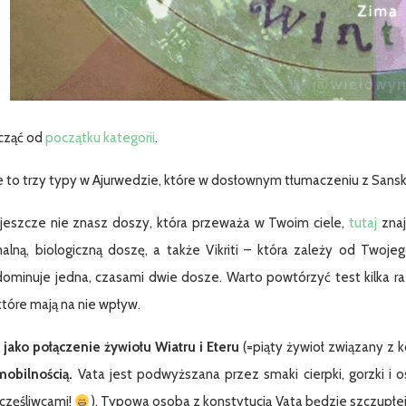
cząć od
początku kategorii
.
 to trzy typy w Ajurwedzie, które w dosłownym tłumaczeniu z Sanskr
i jeszcze nie znasz doszy, która przeważa w Twoim ciele,
tutaj
znaj
nalną, biologiczną doszę, a także Vikriti – która zależy od Twoj
ominuje jedna, czasami dwie dosze. Warto powtórzyć test kilka razy
które mają na nie wpływ.
 jako połączenie żywiołu Wiatru i Eteru
(=piąty żywioł związany z 
 mobilnością.
Vata jest podwyższana przez smaki cierpki, gorzki i o
częśliwcami!
). Typowa osoba z konstytucją Vata będzie szczupłej