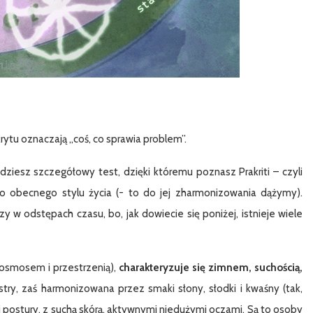
ytu oznaczają „coś, co sprawia problem”.
dziesz szczegółowy test, dzięki któremu poznasz Prakriti – czyli
ego obecnego stylu życia (- to do jej zharmonizowania dążymy).
 w odstępach czasu, bo, jak dowiecie się poniżej, istnieje wiele
kosmosem i przestrzenią),
charakteryzuje się zimnem, suchością,
stry, zaś harmonizowana przez smaki słony, słodki i kwaśny (tak,
 postury, z suchą skórą, aktywnymi niedużymi oczami. Są to osoby