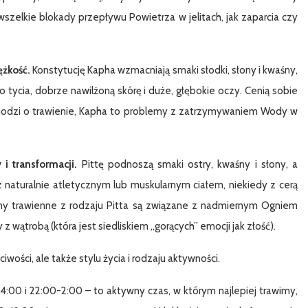
szelkie blokady przepływu Powietrza w jelitach, jak zaparcia czy
ężkość.
Konstytucję Kapha wzmacniają smaki słodki, słony i kwaśny,
o tycia, dobrze nawilżoną skórę i duże, głębokie oczy. Cenią sobie
li chodzi o trawienie, Kapha to problemy z zatrzymywaniem Wody w
 i transformacji.
Pittę podnoszą smaki ostry, kwaśny i słony, a
 z naturalnie atletycznym lub muskularnym ciałem, niekiedy z cerą
my trawienne z rodzaju Pitta są związane z nadmiernym Ogniem
wątrobą (która jest siedliskiem „gorących” emocji jak złość).
ości, ale także stylu życia i rodzaju aktywności.
4:00 i 22:00-2:00 – to aktywny czas, w którym najlepiej trawimy,