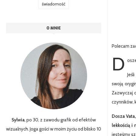
świadomość
O MNIE
Polecam za
D
osze
Jeśl
swoją orygi
Zazwyczaj d
czynników, 
Dosza Vata,
Sylwia
, po 30, z zawodu grafik od efektów
lekkością i
wizualnych. Joga gości w moim życiu od blisko 10
jesteśmy sz