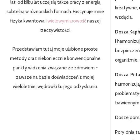
lat, od kilku lat uczę się także pracy z energią
kreatywne, 
subtelną w różnorakich formach. Fascynuje mnie
wzdęcia.
fizyka kwantowa i
wielowymiarowość
naszej
rzeczywistości.
Dosza Kapha
i harmonizuj
Przedstawiam tutaj moje ulubione proste
bezpieczeńs
metody oraz niekoniecznie konwencjonalne
organiźmie, 
punkty widzenia związane ze zdrowiem -
Dosza Pitta
zawsze na bazie doświadczeń z mojej
harmonizują
wieloletniej wędrówki ku jego odzyskaniu.
problematyc
trawiennym (
Dosze pomaga
Pory dnia t