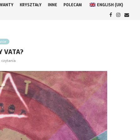
WANTY
KRYSZTAŁY
INNE
POLECAM
ENGLISH (UK)
anie
Y VATA?
. czytania