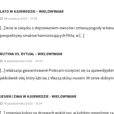
LATO W AJURWEDZIE – WIELOWYMIAR
28 czerwca 2023 - 15:56
[…] lecie w związku z dojrzewaniem owoców i zmianą pogody w kierunk
perspektywy smaków harmonizujących Pittę, w […]
RUTYNA VS. RYTUAŁ – WIELOWYMIAR
16 października 2023 - 13:05
[…] relaksacja gwarantowane! Polecam rozejrzeć się za ajurwedyjsk
jakikolwiek olej, który lubi się z Waszą skórą i nosem. W zimie dobrym
JESIEŃ I ZIMA W AJURWEDZIE - WIELOWYMIAR
19 października 2023 - 13:29
[…] zmieniają kolory na drzewach wokół nas, w ludzkim organiźmie z