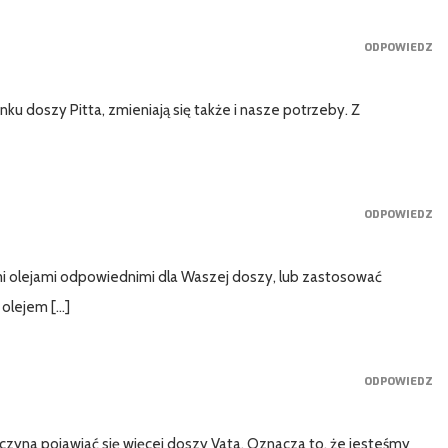
ODPOWIEDZ
u doszy Pitta, zmieniają się także i nasze potrzeby. Z
ODPOWIEDZ
imi olejami odpowiednimi dla Waszej doszy, lub zastosować
 olejem […]
ODPOWIEDZ
aczyna pojawiać się więcej doszy Vata. Oznacza to, że jesteśmy