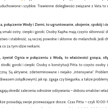
uduchowione i szybkie. Trawienne dolegliwości związane z Vata to w
, połączenie Wody i Ziemi, to ugruntowanie, ukojenie, spokój i ci
ą smaki ostry, cierpki i gorzki. Osoby Kapha mają często skłonność d
two i stabilność, są raczej powolne i skłonne do melancholii. Jeś
a co za tym idzie nerkami.
, żywioł Ognia w połączeniu z Wodą, to właściwości gorąca, siły
 słodki, gorzki i cierpki. Osoby o konstytucji Pitta to często osoby
zną. Są aktywne, zdeterminowane i niejako „intensywne”. Proble
kwasem żołądkowym), jak np. zgaga czy biegunka, a także problemy z 
ją określić zalecenia odnośnie odżywiania – doboru smaków i właściw
akże posiadają swoje przeważające dosze. Czas Pitta – czyli 10:00-1