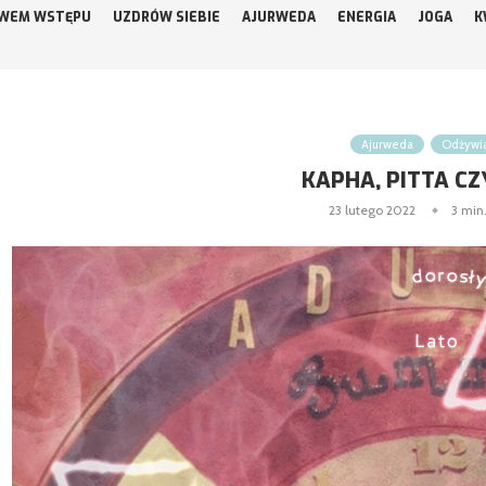
WEM WSTĘPU
UZDRÓW SIEBIE
AJURWEDA
ENERGIA
JOGA
K
Ajurweda
Odżywi
KAPHA, PITTA CZ
23 lutego 2022
3 min