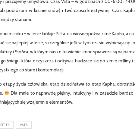
 i pracujemy umysłowo. Czas Vata – w godzinach 2:00-6:00 i 14:00-
lub podróżom w krainie snów) i twórczości kreatywnej. Czas Kaph
omiędzy stanami.
orami roku – w lecie króluje Pitta, na wiosnę/późną zimę Kapha, a na
ć się najlepiej w lecie, szczególnie jeśli w tym czasie wybierają np
Natury i Słońca, w którym nasze trawienie i moc sprawcza są najbardz
go śniegu, która oczyszcza i odżywia budzące się po zimie rośliny i 
ystkiego co stare i kontemplacji.
 o etapy życia człowieka, etap dzieciństwa to etap Kapha, dorosłość
e.
Dla mnie to naprawdę piękny, intuicyjny i w zasadzie bardzo
łniających się wzajemnie elementów.
PITTA
VATA