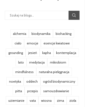
alchemia
biodynamika
biohacking
ciało
emocje
esencje kwiatowe
grounding
jesień
kapha
kontemplacja
lato
medytacja
mikrobiom
mindfulness
naturalna pielęgnacja
noetyka
oddech
ogród biodynamiczny
pitta
przepis
samouzdrawianie
uziemianie
vata
wiosna
zima
zioła