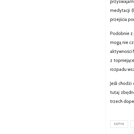
przyswajamy
medytacji (
przejścia p
Podobnie z p
mogą nie czu
aktywności 
z topniejące
rozpadu wsz
Jeśli chodzi
tutaj zbędn
trzech dope
KAPHA