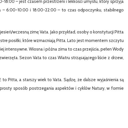
18:00 – jest czasem przestrzeni i lekkości umysłu, który sprzyja
a – 6:00-10:00 i 18:00-22:00 – to czas odpoczynku, stabilnego
 jesień/wczesną zimę Vata. Jako przykład, osoby o konstytucji Pitta
. ostre posiłki, które wzmacniają Pitta. Lato jest momentem szczytu
iej intensywne. Wiosna i późna zima to czas przejścia, pełen Wody
zwierzęta. Sezon Vata to czas Wiatru strząsającego liście z drzew,
 to Pitta, a starszy wiek to Vata. Sądzę, że dalsze wyjaśnienia są
 prosty sposób postrzegania aspektów i cyklów Natury, w formie